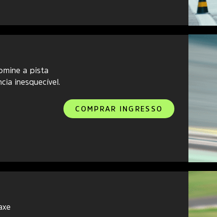
omine a pista
ia inesquecível.
COMPRAR INGRESSO
axe