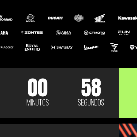
GANHAR UM
CONTO
INGRESSO?
00
57
partilhe os seus dados e
MINUTOS
SEGUNDOS
ie 10% OFF
FOR CLIENTE SUHAI.