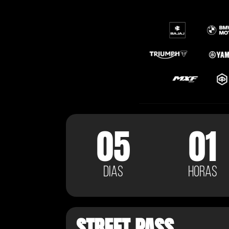
QUE TAL 
DES
NO SEU 
05
01
aceite uma cotação, com
DIAS
HORAS
desbloque
OU 15% OFF SE JÁ 
STREET PASS